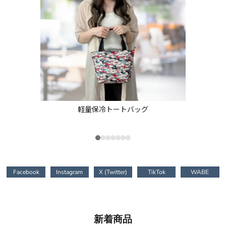
軽量保冷トートバッグ
＜福や
Facebook
Instagram
X (Twitter)
TikTok
WABE
新着商品