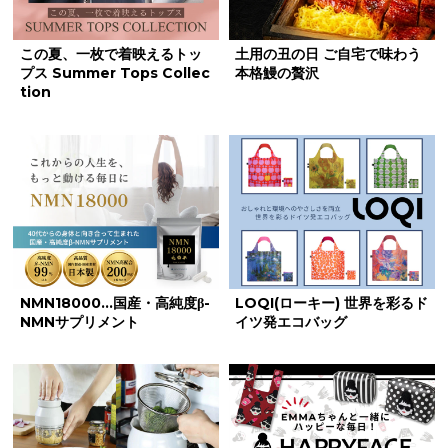
この夏、一枚で着映えるトッ
土用の丑の日 ご自宅で味わう
プス Summer Tops Collec
本格鰻の贅沢
tion
NMN18000…国産・高純度β-
LOQI(ローキー) 世界を彩るド
NMNサプリメント
イツ発エコバッグ