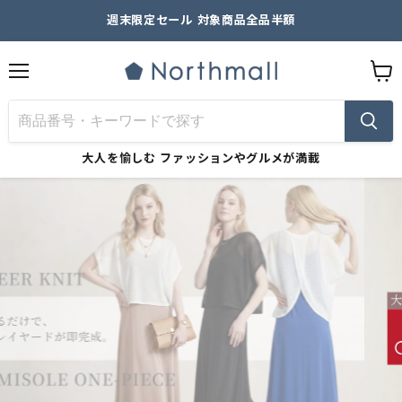
週末限定セール 対象商品全品半額
メ
カ
ニ
ー
ュ
ト
ー
を
見
大人を愉しむ
ファッションやグルメが満載
る