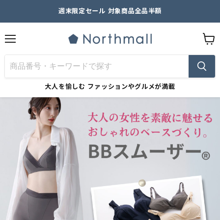
週末限定セール 対象商品全品半額
メ
カ
ニ
ー
ュ
ト
ー
を
見
大人を愉しむ
ファッションやグルメが満載
る