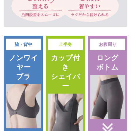
脇・背中
上半身
お腹周り
ノンワイ
カップ付
ロング
ヤー
き
ボトム
ブラ
シェイバ
ー