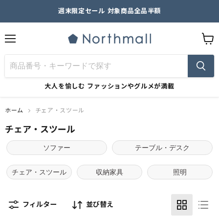
週末限定セール 対象商品全品半額
メ
カ
ニ
ー
ュ
ト
ー
を
見
大人を愉しむ
ファッションやグルメが満載
る
ホーム
チェア・スツール
チェア・スツール
ソファー
テーブル・デスク
チェア・スツール
収納家具
照明
フィルター
並び替え