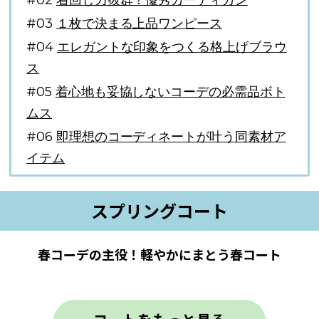
#02
着回し力抜群！優秀カーディガン
#03
１枚で決まる上品ワンピース
#04
エレガントな印象をつくる格上げブラウ
ス
#05
着心地も妥協しないコーデの必需品ボト
ムス
#06
即理想のコーディネートが叶う同素材ア
イテム
スプリングコート
春コーデの主役！軽やかにまとう春コート