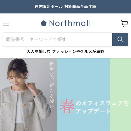
週末限定セール 対象商品全品半額
メ
カ
ニ
ー
ュ
ト
ー
を
見
大人を愉しむ
ファッションやグルメが満載
る