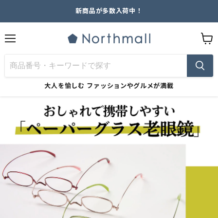
新商品が多数入荷中！
メ
カ
ニ
ー
ュ
ト
ー
を
見
大人を愉しむ
ファッションやグルメが満載
る