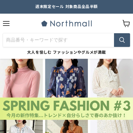
週末限定セール 対象商品全品半額
メ
カ
ニ
ー
ュ
ト
ー
を
見
大人を愉しむ
ファッションやグルメが満載
る