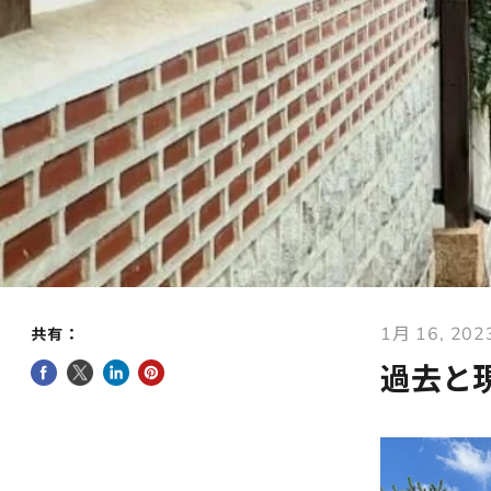
1月 16, 202
共有：
Facebookで共有
Twitterでツイート
LinkedInで共有
Pinterestにピン留め
過去と