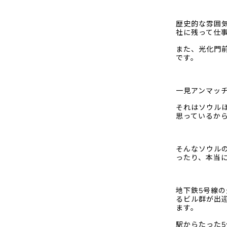
歴史的な雰囲
社に残って仕
また、光化門
です。
一見アンマッ
それはソウル
思っているか
そんなソウル
ったり、本当
地下鉄5号線
るビル群が出
ます。
駅からたった