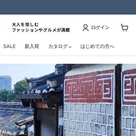
大人を愉しむ
ログイン
ファッションやグルメが満載
カ
ー
SALE
新入荷
カタログ
はじめての方へ
ト
を
見
る