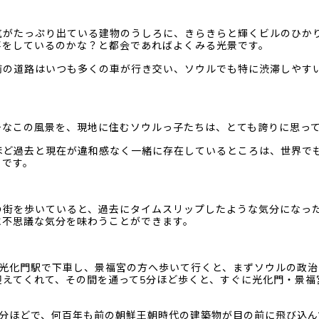
気がたっぷり出ている建物のうしろに、きらきらと輝くビルのひか
事をしているのかな？と都会であればよくみる光景です。
前の道路はいつも多くの車が行き交い、ソウルでも特に渋滞しやす
チなこの風景を、現地に住むソウルっ子たちは、とても誇りに思っ
ほど過去と現在が違和感なく一緒に存在しているところは、世界で
らです。
の街を歩いていると、過去にタイムスリップしたような気分になっ
に不思議な気分を味わうことができます。
の光化門駅で下車し、景福宮の方へ歩いて行くと、まずソウルの政治
迎えてくれて、その間を通って5分ほど歩くと、すぐに光化門・景福
5分ほどで、何百年も前の朝鮮王朝時代の建築物が目の前に飛び込ん