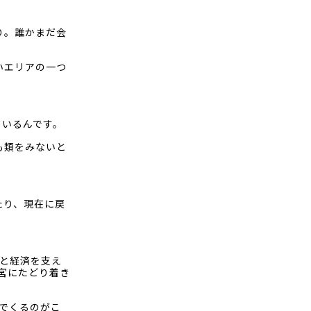
り。誰かまだ会
いエリアの一つ
ているんです。
も類をみないと
たり、現在に戻
と経済を支え
宮にたどり着き
でくるのがこ