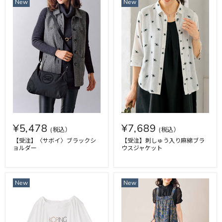
New
New
¥5,478
¥7,689
【受注】〈サボイ〉ブラックシ
【受注】刺しゅう入り麻綿ブラ
ョルダー
ウスジャケット
New
New