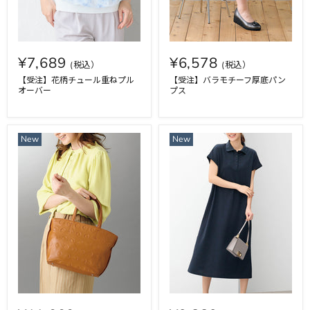
¥7,689
¥6,578
【受注】花柄チュール重ねプル
【受注】バラモチーフ厚底パン
オーバー
プス
New
New