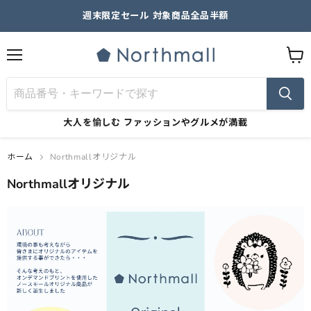
週末限定セール 対象商品全品半額
メ
カ
ニ
ー
ュ
ト
ー
を
見
大人を愉しむ
ファッションやグルメが満載
る
ホーム
Northmallオリジナル
Northmallオリジナル