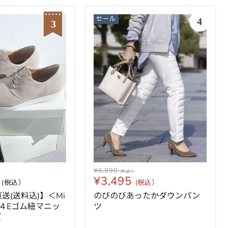
セール
¥6,990
0
¥3,495
送(送料込)】＜Mi
のびのびあったかダウンパン
ko＞４Eゴム紐マニッ
ツ
ズ