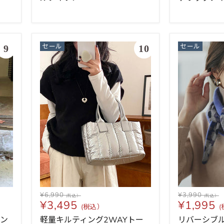
セール
セール
¥6,990
¥3,990
¥3,495
¥1,995
ワン
軽量キルティング2WAYトー
リバーシブ