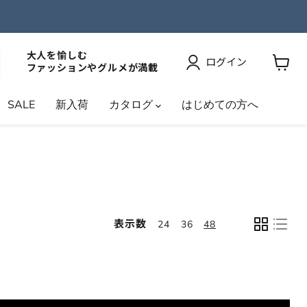
大人を愉しむ
ログイン
ファッションやグルメが満載
カ
ー
SALE
新入荷
カタログ
はじめての方へ
ト
を
見
る
表示数
24
36
48