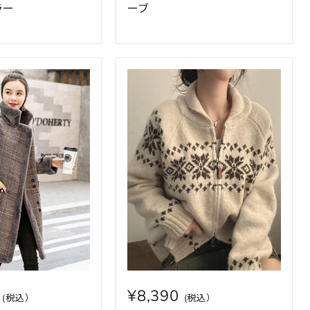
ラー
ーブ
0
¥8,390