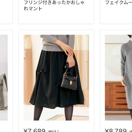
フリンジ付きあったかおしゃ
フェイクム
れマント
¥7,689
¥8,789