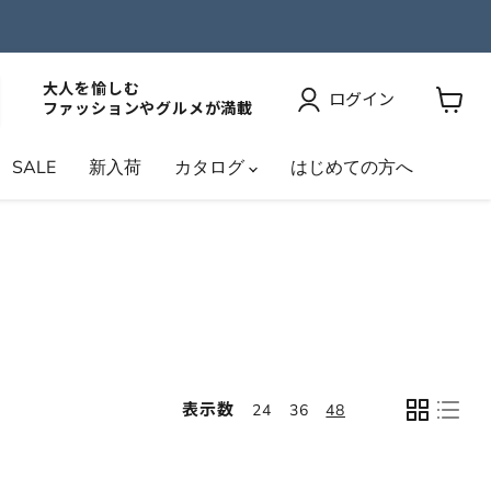
大人を愉しむ
ログイン
ファッションやグルメが満載
カ
ー
SALE
新入荷
カタログ
はじめての方へ
ト
を
見
る
表示数
24
36
48