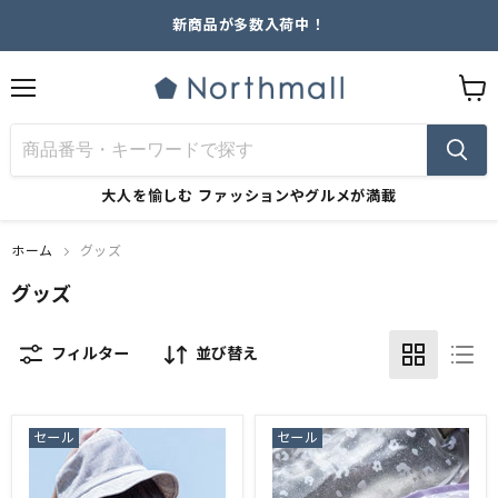
新商品が多数入荷中！
メ
カ
ニ
ー
ュ
ト
ー
を
見
大人を愉しむ
ファッションやグルメが満載
る
ホーム
グッズ
グッズ
フィルター
並び替え
セール
セール