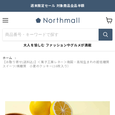
週末限定セール 対象商品全品半額
メ
カ
ニ
ー
ュ
ト
ー
を
見
大人を愉しむ
ファッションやグルメが満載
る
ホーム
【お取り寄せ(送料込)】＜菓子工房レネー＞南国・高知生まれの超低糖質
スイーツ/美糖質 小夏のクッキー(16枚入り）