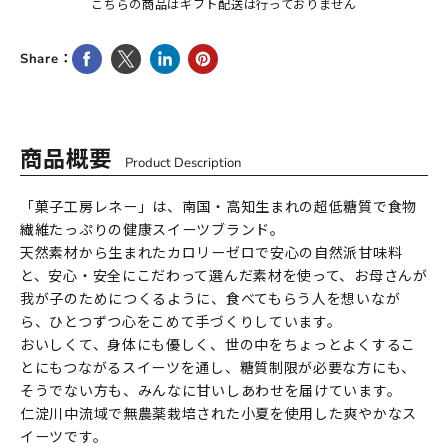
こちらの商品はギフト配送は行っておりません
Facebookで共有
Twitterでツイート
LinkedInで共有
Pinterestにピン留め
Share：
商品概要
Product Description
「菓子工房レネー」は、南国・高知生まれの超低糖質で食物
繊維たっぷりの健康スイーツブランド。
天然素材から生まれたカロリーゼロで安心の自然派甘味料
と、安心・安全にこだわって選んだ素材を使って、お母さんが
我が子のためにつくるように、食べてもらう人を想いなが
ら、ひとつずつ心をこめて手づくりしています。
おいしくて、身体にも優しく、世の中をちょっとよくするこ
とにもつながるスイーツを通し、糖質制限が必要な方にも、
そうでない方も、みんなに甘いしあわせを届けています。
仁淀川中流域で無農薬栽培された小夏を使用した爽やかなス
イーツです。