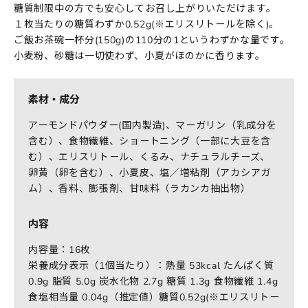
糖質制限中の方でも安心してお召し上がりいただけます。
１枚当たりの糖質わずか0.52g(※エリスリトールを除く)。
ご飯お茶碗一杯分(150g)の110分の1というわずかな量です。
小麦粉、砂糖は一切使わず、小夏がほのかに香ります。
素材・成分
アーモンドパウダー(国内製造)、マーガリン（乳成分を
含む）、食物繊維、ショートニング（一部に大豆を含
む）、エリスリトール、くるみ、ナチュラルチーズ、
卵黄（卵を含む）、小夏皮、塩／増粘剤（アカシアガ
ム）、香料、膨張剤、甘味料（ラカンカ抽出物）
内容
内容量：16枚
栄養成分表示（1個当たり）：熱量 53kcal たんぱく質
0.9g 脂質 5.0g 炭水化物 2.7g 糖質 1.3g 食物繊維 1.4g
食塩相当量 0.04g（推定値）糖質0.52g(※エリスリトー