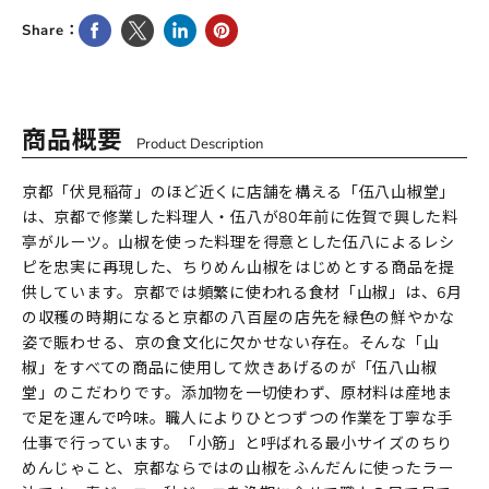
Facebookで共有
Twitterでツイート
LinkedInで共有
Pinterestにピン留め
Share：
商品概要
Product Description
京都「伏見稲荷」のほど近くに店舗を構える「伍八山椒堂」
は、京都で修業した料理人・伍八が80年前に佐賀で興した料
亭がルーツ。山椒を使った料理を得意とした伍八によるレシ
ピを忠実に再現した、ちりめん山椒をはじめとする商品を提
供しています。京都では頻繁に使われる食材「山椒」は、6月
の収穫の時期になると京都の八百屋の店先を緑色の鮮やかな
姿で賑わせる、京の食文化に欠かせない存在。そんな「山
椒」をすべての商品に使用して炊きあげるのが「伍八山椒
堂」のこだわりです。添加物を一切使わず、原材料は産地ま
で足を運んで吟味。職人によりひとつずつの作業を丁寧な手
仕事で行っています。「小筋」と呼ばれる最小サイズのちり
めんじゃこと、京都ならではの山椒をふんだんに使ったラー