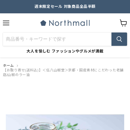
週末限定セール 対象商品全品半額
メ
カ
ニ
ー
ュ
ト
ー
を
見
大人を愉しむ
ファッションやグルメが満載
る
ホーム
【お取り寄せ(送料込)】＜伍八山椒堂＞京都・国産素材にこだわった老舗
店/山椒のラー油