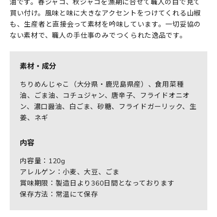
油です。春ジャコ、秋ジャコを漁期に合せて職人の目で見て
買い付け。風味と味に大きなアクセントをつけてくれる山椒
も、生産者と直接会って素材を吟味しています。一切妥協の
ない素材で、職人の手仕事のみでつくられた逸品です。
素材・成分
ちりめんじゃこ（大分県・鹿児島県産）、食用菜種
油、ごま油、コチュジャン、唐辛子、フライドオニオ
ン、濃口醤油、白ごま、砂糖、フライドガーリック、生
姜、ネギ
内容
内容量：120g
アレルゲン：小麦、大豆、ごま
賞味期限：製造日より360日間となっております
保存方法：常温にて保存