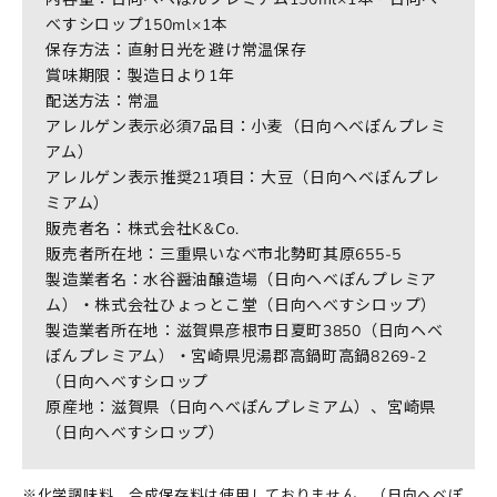
べすシロップ150ml×1本
保存方法：直射日光を避け常温保存
賞味期限：製造日より1年
配送方法：常温
アレルゲン表示必須7品目：小麦（日向ヘベぽんプレミ
アム）
アレルゲン表示推奨21項目：大豆（日向ヘベぽんプレ
ミアム）
販売者名：株式会社K&Co.
販売者所在地：三重県いなべ市北勢町其原655-5
製造業者名：水谷醤油醸造場（日向ヘベぽんプレミア
ム）・株式会社ひょっとこ堂（日向へべすシロップ）
製造業者所在地：滋賀県彦根市日夏町3850（日向ヘベ
ぽんプレミアム）・宮崎県児湯郡高鍋町高鍋8269-2
（日向へべすシロップ
原産地：滋賀県（日向へべぽんプレミアム）、宮崎県
（日向へべすシロップ）
※化学調味料、合成保存料は使用しておりません。（日向ヘベぽ