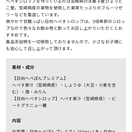
へべすシロップを作っているのは宮崎県の洋菓子屋ひょっと
こ堂。宮崎県産の果物を使用した果実たっぷりのフルーツゼ
リーなどを製造しています。
爽やかで甘酸っぱい日向へべすシロップは、5倍希釈のシロッ
プなので色々なお飲み物と割ってお召し上がりいただくとお
すすめです。
食品添加物を一切使用しておりませんので、小さなお子様に
も安心して召し上がって頂けます。
素材・成分
【日向ヘベぽんプレミアム】
へべす果汁（宮崎県産）・しょうゆ（大豆・小麦を含
む）・酒・みりん
【日向へべすシロップ】へべす果汁（宮崎県産）・ビ
ートグラニュー糖
内容
内容量：日向ヘベぽんプレミアム150ml×1本・日向へ