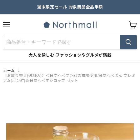
週末限定セール 対象商品全品半額
メ
カ
ニ
ー
ュ
ト
ー
を
見
大人を愉しむ
ファッションやグルメが満載
る
ホーム
【お取り寄せ(送料込)】＜日向へべす＞幻の柑橘使用/日向ヘベぽん プレミ
アム(ポン酢)＆日向へべすシロップ セット