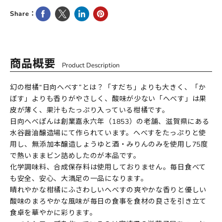
Facebookで共有
Twitterでツイート
LinkedInで共有
Pinterestにピン留め
Share：
商品概要
Product Description
幻の柑橘“日向へべす”とは？「すだち」よりも大きく、「か
ぼす」よりも香りがやさしく、酸味が少ない「へべす」は果
皮が薄く、果汁もたっぷり入っている柑橘です。
日向へべぽんは創業嘉永六年（1853）の老舗、滋賀県にある
水谷醤油醸造場にて作られています。へべすをたっぷりと使
用し、無添加本醸造しょうゆと酒・みりんのみを使用し75度
で熱いままビン詰めしたのが本品です。
化学調味料、合成保存料は使用しておりません。毎日食べて
も安全、安心、大満足の一品になります。
晴れやかな柑橘にふさわしいへべすの爽やかな香りと優しい
酸味のまろやかな風味が毎日の食事を食材の良さを引き立て
食卓を華やかに彩ります。