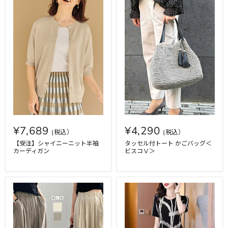
¥7,689
¥4,290
【受注】シャイニーニット半袖
タッセル付トート かごバッグ＜
カーディガン
ビスコⅤ＞