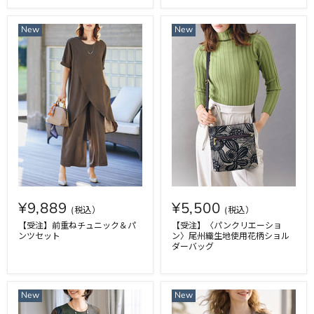
New
New
¥9,889
¥5,500
【受注】前重ねチュニック＆パ
【受注】〈パンクリエーショ
ンツセット
ン〉尾州織生地使用花柄ショル
ダーバッグ
New
New