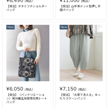
¥6,490
¥11,000
【受注】タタミフチショルダー
【受注】山羊革ドット型押し手
バッグ
提げバッグ
New
New
¥6,050
¥7,150
【受注】〈パンクリエーショ
【受注】「お家で洗える」ゆっ
ン〉尾州織生地使用花柄トート
たりコクーンパンツ
バッグ