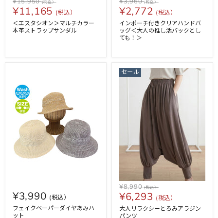
¥15,950
¥3,960
¥11,165
¥2,772
＜エスタシオン＞マルチカラー
インポーチ付きクリアハンドバ
本革ストラップサンダル
ッグ＜大人の推し活バックとし
ても！＞
セール
¥8,990
¥3,990
¥6,293
フェイクペーパーダイヤあみハ
大人リラクシーとろみアラジン
ット
パンツ