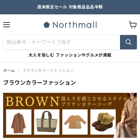
週末限定セール 対象商品全品半額
メ
カ
ニ
ー
ュ
ト
ー
を
見
大人を愉しむ
ファッションやグルメが満載
る
ホーム
ブラウンカラーファッション
ブラウンカラーファッション